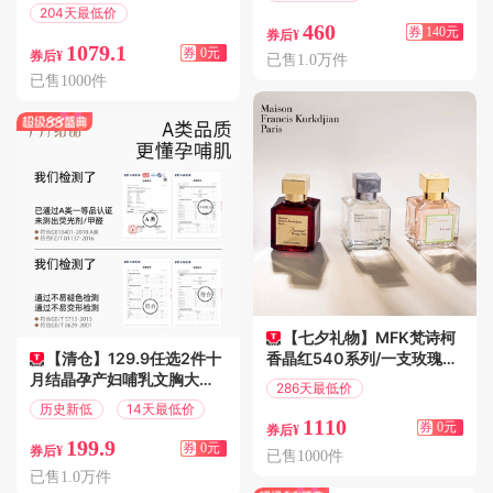
满600减140
204天最低价
460
券
140元
偏远地区包邮
券后¥
1079.1
券
0元
券后¥
已售1.0万件
已售1000件
【七夕礼物】MFK梵诗柯
【清仓】129.9任选2件十
香晶红540系列/一支玫瑰香
月结晶孕产妇哺乳文胸大码
水推荐送
286天最低价
胸罩透气月子期
偏远地区包邮
历史新低
14天最低价
1110
券
0元
券后¥
199.9
券
0元
券后¥
已售1000件
已售1.0万件