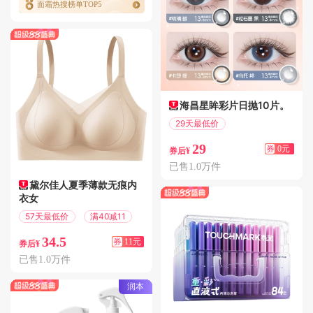
面霜热搜榜单TOP5
海昌星眸彩片日抛10片。
29天最低价
偏远地区包邮
29
券
0元
券后¥
已售1.0万件
黛尔佳人夏季薄款无痕内
衣女
57天最低价
满40减11
34.5
券
11元
券后¥
已售1.0万件
润本