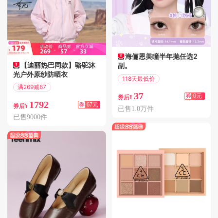
海俪恩美瞳半年抛任选2
【迪丽热巴同款】骆驼沐
副。
光户外原纱防晒衣
118天最低价
满269减67
偏远地区包邮
37
券
0元
偏远地区包邮
券后¥
1792
券
67元
券后¥
已售1.0万件
已售9000件