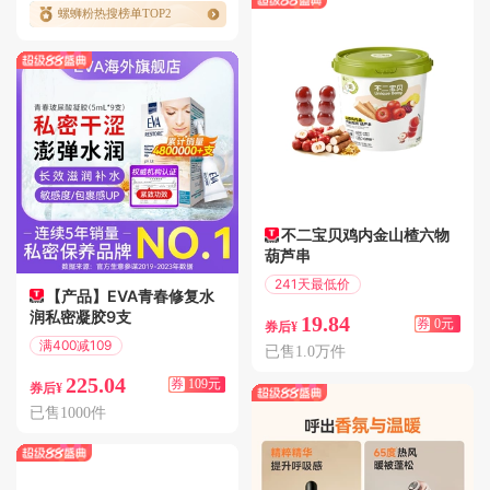
螺蛳粉热搜榜单TOP2
不二宝贝鸡内金山楂六物
葫芦串
241天最低价
【产品】EVA青春修复水
偏远地区包邮
润私密凝胶9支
19.84
券
0元
券后¥
满400减109
已售1.0万件
偏远地区包邮
225.04
券
109元
券后¥
已售1000件