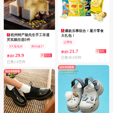
爆款乐事组合！薯片零食
杭州特产杨先生手工非遗
大礼包！
芡实糕任选5件
运费险
9天最低价
满60减31
七天无理由退换
21.7
券
0元
券后¥
29.9
券
31元
券后¥
已售30.0万件
已售2.0万件