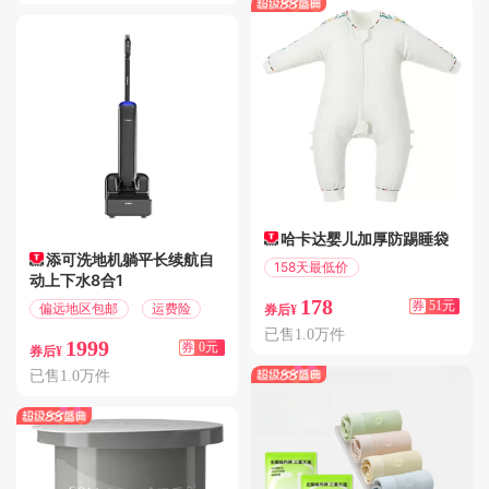
哈卡达婴儿加厚防踢睡袋
添可洗地机躺平长续航自
158天最低价
动上下水8合1
满300减51
178
券
51元
偏远地区包邮
运费险
券后¥
已售1.0万件
1999
券
0元
券后¥
已售1.0万件