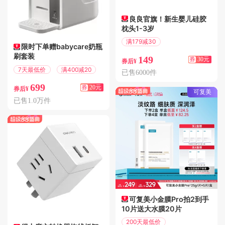
良良官旗！新生婴儿硅胶
枕头1-3岁
满179减30
限时下单赠babycare奶瓶
偏远地区包邮
刷套装
149
券
30元
券后¥
7天最低价
满400减20
已售6000件
699
券
20元
券后¥
可复美
已售1.0万件
可复美小金膜Pro拍2到手
10片送大水膜20片
200天最低价