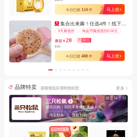
¥89.9
用户187****4995在7分钟前下单成功
124
马上抢
今日已抢
件
用户187****9529在6分钟前下单成功
集合出来薅！任选4件！线下门店同款板栗饼
用户182****8323在8分钟前下单成功
8天最低价
淘金币频道抵扣0.08元
用户181****6233在1分钟前下单成功
20
券
10元
券后￥
用户132****9471在1分钟前下单成功
¥30
用户176****8345在9分钟前下单成功
408
马上抢
今日已抢
件
用户133****8059在4分钟前下单成功
用户135****4620在4分钟前下单成功
用户157****4116在9分钟前下单成功
品牌特卖
用户138****5624在5分钟前下单成功
更多
跟着潮流买 限时抢好货
用户187****2451在2分钟前下单成功
:
:
20
54
51
三只松鼠
用户153****7397在3分钟前下单成功
超高回购！国民零食爆款返场
用户188****3962在2分钟前下单成功
淘宝秒杀
限时补贴
用户158****6357在7分钟前下单成功
用户134****9878在9分钟前下单成功