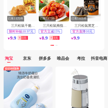
用户158****1764在9分钟前下单成功
用户132****9470在4分钟前下单成功
用户183****2894在9分钟前下单成功
已售1.0万件
已售7.0万件
已售1.0万件
用户159****9024在1分钟前下单成功
三只松鼠干脆面蟹黄味14g*32包
三只松鼠拇指小肉肠20包
三只松鼠黑芝麻核桃软糕210g
用户131****6522在3分钟前下单成功
限时补贴10.97元
官方立减15%
官方直降10元
淘金币频道抵扣
今日热卖前十
淘金币频道抵扣
9.9
用户134****8704在2分钟前下单成功
8.9
9.9
券
1元
券
1元
￥
￥
￥
1.19元
0.2元
用户186****8064在7分钟前下单成功
淘宝
京东
拼多多
唯品会
考拉
抖音电商