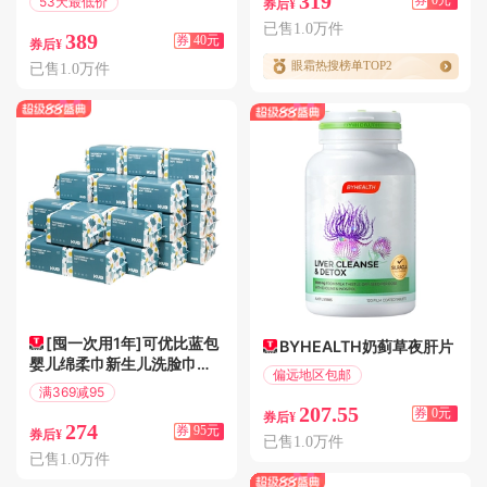
319
券
0元
53天最低价
券后¥
满40.01减40
已售1.0万件
389
券
40元
券后¥
眼霜热搜榜单TOP2
已售1.0万件
[囤一次用1年]可优比蓝包
BYHEALTH奶蓟草夜肝片
婴儿绵柔巾新生儿洗脸巾非
偏远地区包邮
棉柔巾36包
满369减95
207.55
偏远地区包邮
券
0元
券后¥
274
券
95元
券后¥
已售1.0万件
已售1.0万件