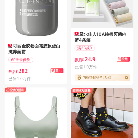
黛尔佳人10A纯棉灭菌内
裤4条装
可丽金胶卷面霜胶原蛋白
满33减9
滋养面霜
偏远地区包邮
24.9
券
9元
69天最低价
券后¥
偏远地区包邮
已售1.0万件
282
券
0元
券后¥
内裤热搜榜单TOP3
已售1.0万件