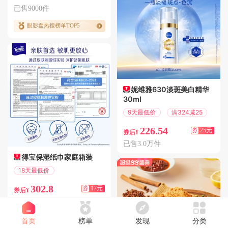
已售9000件
眼影盘热搜榜单TOP5
妮维雅630淡斑美白精华
30ml
9天最低价
满324减25
226.54
券
25元
券后¥
已售3.0万件
得宝保湿纸巾家庭箱装
18天最低价
满169减17
302.8
券
17元
券后¥
已售1.0万件
首页
榜单
发现
分类