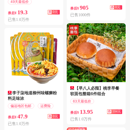
49天最低价
偏远地区包邮
905
偏远地区包邮
券
0元
券后¥
19.3
券
0元
券后¥
已售1000件
已售1.0万件
【早八人必囤】桃李早餐
李子柒地道柳州味螺狮粉
软面包整箱6件组合
料足味浓
63天最低价
偏远地区包邮
运费险
满118减104
13.95
券
104元
券后¥
47.9
券
0元
券后¥
已售1.0万件
已售1.0万件