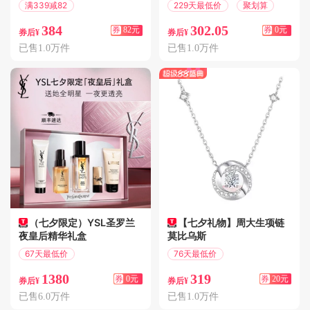
满339减82
229天最低价
聚划算
偏远地区包邮
384
302.05
券
82元
券
0元
券后¥
券后¥
已售1.0万件
已售1.0万件
（七夕限定）YSL圣罗兰
【七夕礼物】周大生项链
夜皇后精华礼盒
莫比乌斯
67天最低价
76天最低价
偏远地区包邮
满200减20
1380
319
券
0元
券
20元
券后¥
券后¥
已售6.0万件
已售1.0万件