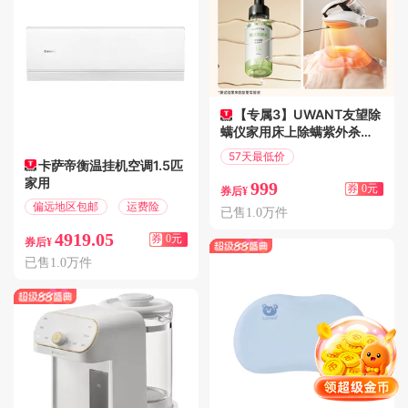
【专属3】UWANT友望除
螨仪家用床上除螨紫外杀菌
CM2307尊享版
57天最低价
卡萨帝衡温挂机空调1.5匹
偏远地区包邮
家用
999
券
0元
券后¥
偏远地区包邮
运费险
已售1.0万件
4919.05
券
0元
券后¥
已售1.0万件