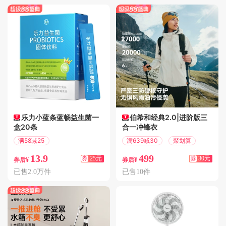
乐力小蓝条蓝畅益生菌一
伯希和经典2.0|进阶版三
盒20条
合一冲锋衣
满58减25
满639减30
聚划算
偏远地区包邮
13.9
499
券
25元
券
30元
券后¥
券后¥
已售2.0万件
已售10件