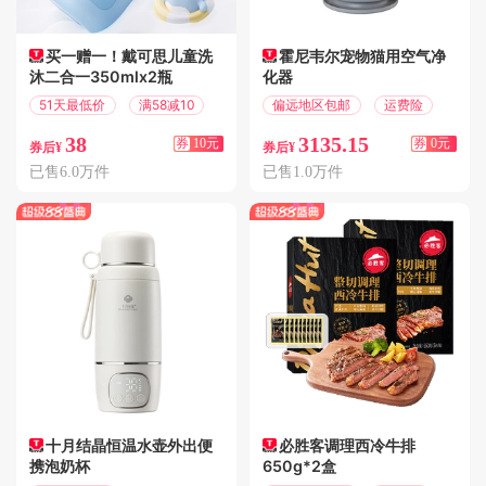
买一赠一！戴可思儿童洗
霍尼韦尔宠物猫用空气净
沐二合一350mlx2瓶
化器
51天最低价
满58减10
偏远地区包邮
运费险
38
3135.15
券
10元
券
0元
券后¥
券后¥
已售6.0万件
已售1.0万件
十月结晶恒温水壶外出便
必胜客调理西冷牛排
携泡奶杯
650g*2盒