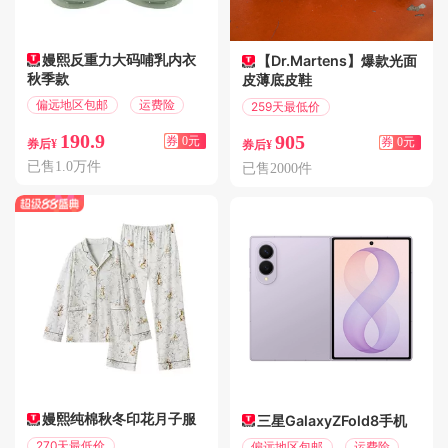
嫚熙反重力大码哺乳内衣
【Dr.Martens】爆款光面
秋季款
皮薄底皮鞋
偏远地区包邮
运费险
259天最低价
偏远地区包邮
190.9
905
券
0元
券
0元
券后¥
券后¥
已售1.0万件
已售2000件
嫚熙纯棉秋冬印花月子服
三星GalaxyZFold8手机
270天最低价
偏远地区包邮
运费险