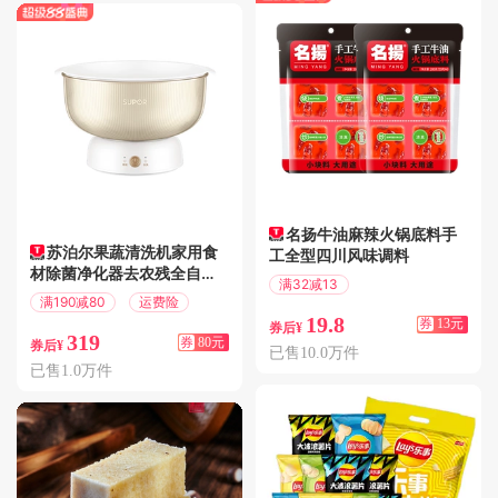
名扬牛油麻辣火锅底料手
苏泊尔果蔬清洗机家用食
工全型四川风味调料
材除菌净化器去农残全自动
满32减13
洗菜机新款
满190减80
运费险
偏远地区包邮
19.8
券
13元
券后¥
319
券
80元
券后¥
已售10.0万件
已售1.0万件