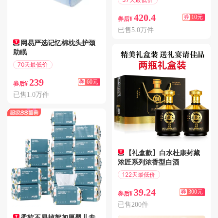
满499减10
420.4
券
10元
券后¥
已售5.0万件
网易严选记忆棉枕头护颈
助眠
70天最低价
满123减60
239
券
60元
券后¥
已售1.0万件
【礼盒款】白水杜康封藏
浓匠系列浓香型白酒
122天最低价
满320减300
39.24
券
300元
券后¥
已售200件
柔软不易掉絮加厚婴儿专