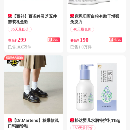
【百补】百雀羚灵芝五件
康恩贝蛋白粉有助于增强
套装礼盒款
免疫力
35天最低价
46天最低价
偏远地区包邮
满122减47
299
190
券
0元
券
47元
券后¥
券后¥
已售10.0万件
已售1.0万件
【Dr.Martens】秋爆款浅
松达婴儿水润特护乳118g
口玛丽珍鞋
160天最低价