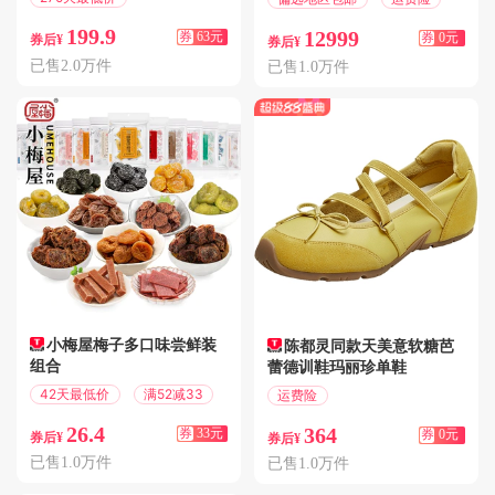
满309减63
199.9
12999
券
63元
券
0元
券后¥
券后¥
已售2.0万件
已售1.0万件
小梅屋梅子多口味尝鲜装
陈都灵同款天美意软糖芭
组合
蕾德训鞋玛丽珍单鞋
42天最低价
满52减33
运费险
七天无理由退换
26.4
364
券
33元
券
0元
券后¥
券后¥
已售1.0万件
已售1.0万件