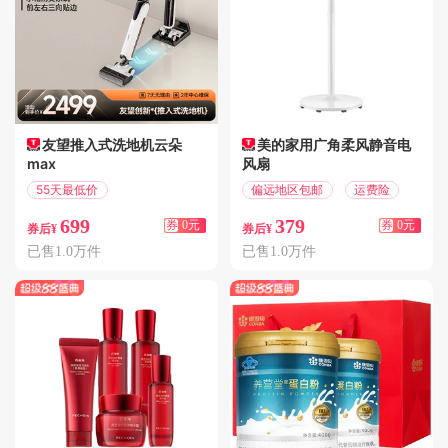
友望推入式洗地机云朵
美的家用广角柔风静音电
max
风扇
55天最低价
偏远地区包邮
运费险
偏远地区包邮
699
379
券
0元
券
0元
券后¥
券后¥
已售1.0万件
已售1.0万件