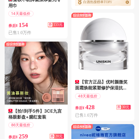
白酒热搜榜单TOP1
用巾
14天最低价
满309减155
154
券
155元
券后¥
已售1.0万件
【官方正品】优时颜微笑
面霜焕能紧塑修护保湿抗皱
紧致PDRN面霜
48天最低价
满458减30
428
券
30元
券后¥
【拍1到手5件】3CE九宫
已售1.0万件
格眼影盘+腮红套装
86天最低价
满340减20
259
券
20元
券后¥