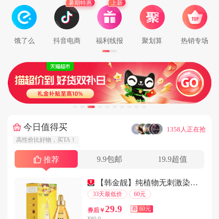
暑期特惠
上新
用户131****7703在2分钟前下单成功
用户159****8142在5分钟前下单成功
用户147****8171在2分钟前下单成功
饿了么
抖音电商
福利线报
聚划算
热销专场
用户178****2641在5分钟前下单成功
用户182****2455在9分钟前下单成功
用户155****7414在1分钟前下单成功
用户152****7222在1分钟前下单成功
用户137****8548在8分钟前下单成功
用户182****9506在7分钟前下单成功
今日值得买
···
1358人正在抢
用户131****6777在2分钟前下单成功
高性价比好物，买TA！
用户185****7279在8分钟前下单成功
9.9包邮
19.9超值
用户156****2441在8分钟前下单成功
推荐
用户181****1569在8分钟前下单成功
【韩金靓】纯植物无刺激染发剂180ml
用户132****7713在8分钟前下单成功
33天最低价
60元
用户186****1968在4分钟前下单成功
29.9
券
60元
券后￥
用户180****6214在4分钟前下单成功