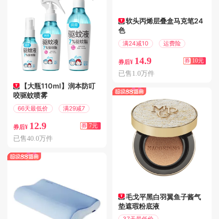
软头丙烯层叠盒马克笔24
色
满24减10
运费险
14.9
券
10元
券后¥
已售1.0万件
【大瓶110ml】润本防叮
咬驱蚊喷雾
66天最低价
满29减7
12.9
券
7元
券后¥
已售40.0万件
毛戈平黑白羽翼鱼子酱气
垫遮瑕粉底液
37天最低价