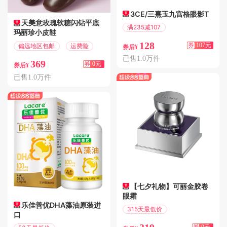
3CE/三熹玉九宫格眼影T
天美意玫瑰软糖闪钻平底
满235减107
玛丽珍小皮鞋
偏远地区包邮
128
券
107元
偏远地区包邮
运费险
券后¥
已售1.0万件
369
券
0元
券后¥
已售1.0万件
【七夕礼物】可丽金胶卷
眼霜
乐佳善优DHA藻油原装进
315天最低价
口
偏远地区包邮