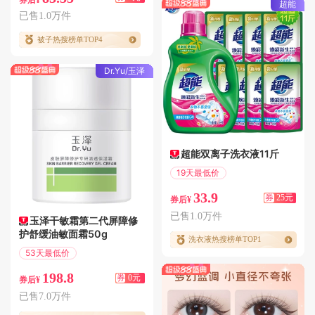
超能
已售1.0万件
被子热搜榜单TOP4
Dr.Yu/玉泽
超能双离子洗衣液11斤
19天最低价
满25.01减25
33.9
券
25元
券后¥
已售1.0万件
玉泽干敏霜第二代屏障修
护舒缓油敏面霜50g
洗衣液热搜榜单TOP1
53天最低价
偏远地区包邮
198.8
券
0元
券后¥
已售7.0万件