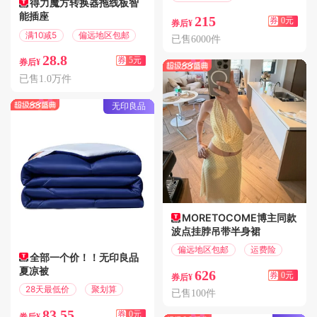
得力魔方转换器拖线板智
偏远地区包邮
能插座
215
券
0元
券后¥
满10减5
偏远地区包邮
已售6000件
28.8
券
5元
券后¥
已售1.0万件
无印良品
MORETOCOME博主同款
波点挂脖吊带半身裙
偏远地区包邮
运费险
全部一个价！！无印良品
夏凉被
626
券
0元
券后¥
28天最低价
聚划算
已售100件
83.55
券
0元
券后¥