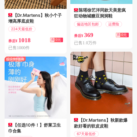
陈瑶徐艺洋同款天美意疯
【Dr.Martens】秋小个子
狂动物城糖豆洞洞鞋
增高厚底皮鞋
偏远地区包邮
运费险
224天最低价
369
偏远地区包邮
券
0元
券后¥
1018
券
0元
券后¥
已售1.0万件
已售1000件
【Dr.Martens】秋新款爆
【任选10件！】舒莱卫生
款好看的软皮皮鞋
巾合集
67天最低价