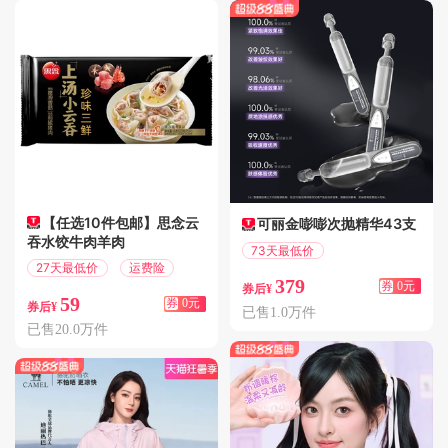
【任选10件包邮】思念云
可丽金嘭嘭次抛精华43支
吞水饺牛肉羊肉
73天最低价
27天最低价
运费险
偏远地区包邮
379
券
0元
券后¥
59
券
0元
券后¥
已售1.0万件
已售20.0万件