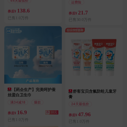
44天最低价
运费险
偏远地区包邮
七天无理由退换
138.6
21.7
券后¥
券后¥
已售1.0万件
已售30.0万件
【药企生产】完美呵护蚕
舒客宝贝含氟防蛀儿童牙
丝蛋白卫生巾
膏
满34减18
爆款
24天最低价
偏远地区包邮
16.9
券
18元
47.96
券后¥
券后¥
已售1.0万件
已售1.0万件