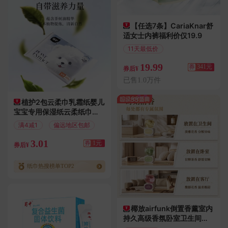
【任选7条】CariaKnar舒
适女士内裤福利价仅19.9
11天最低价
满360减341
19.99
券
341元
券后¥
已售1.0万件
植护2包云柔巾乳霜纸婴儿
宝宝专用保湿纸云柔纸巾便
携装软抽纸巾
满4减1
偏远地区包邮
3.01
券
1元
券后¥
纸巾热搜榜单TOP2
椰放airfunk倒置香薰室内
持久高级香氛卧室卫生间厕
所空气清新剂