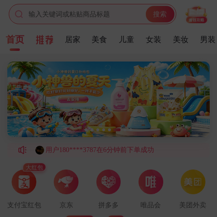
用户139****7775在3分钟前下单成功
输入关键词或粘贴商品标题
搜索
用户183****1369在7分钟前下单成功
用户187****6179在5分钟前下单成功
首页
居家
美食
儿童
女装
美妆
男装
用户136****3066在9分钟前下单成功
用户180****4828在5分钟前下单成功
用户144****7032在1分钟前下单成功
用户176****1274在3分钟前下单成功
用户180****6409在4分钟前下单成功
用户180****3787在6分钟前下单成功
用户188****2784在1分钟前下单成功
用户186****6469在2分钟前下单成功
用户151****3454在8分钟前下单成功
大红包
用户159****6403在6分钟前下单成功
用户144****8254在2分钟前下单成功
支付宝红包
京东
拼多多
唯品会
美团外卖
用户186****9830在7分钟前下单成功