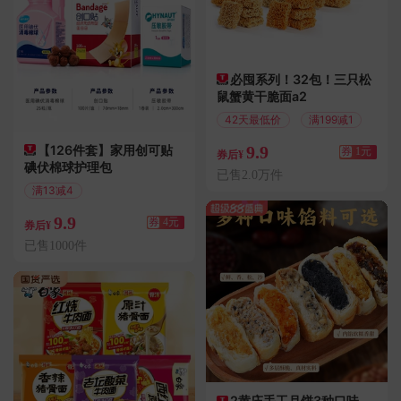
必囤系列！32包！三只松
鼠蟹黄干脆面a2
42天最低价
满199减1
【126件套】家用创可贴
9.9
券
1元
券后¥
碘伏棉球护理包
已售2.0万件
满13减4
偏远地区包邮
9.9
券
4元
券后¥
已售1000件
2黄庄手工月饼3种口味