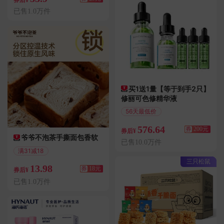
券后¥
已售1.0万件
买1送1量【等于到手2只】
修丽可色修精华液
56天最低价
满1999减200
576.64
券
200元
券后¥
爷爷不泡茶手撕面包香软
已售10.0万件
满31减18
偏远地区包邮
三只松鼠
13.98
券
18元
券后¥
已售1.0万件