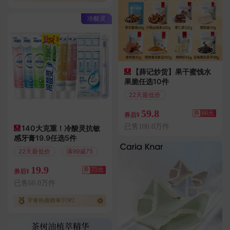
冷酸灵
【薛记炒货】果干蜜饯水
果脆任选10件
22天最低价
满119减60
59.8
券
60元
券后¥
已售100.0万件
140大克重！冷酸灵抗敏
感牙膏19.9任选5件
22天最低价
满99减75
19.9
券
75元
券后¥
已售60.0万件
牙膏热搜榜单TOP2