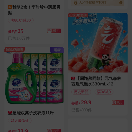
大米热搜榜单TOP1
秒杀2盒！李时珍中药肠胃
贴
满80.01减80
25
券
80元
券后¥
已售1.0万件
超能
【周翊然同款】元气森林
西瓜气泡水330mLx12
历史新低
满38减9
29.9
券
9元
券后¥
已售4000件
超能双离子洗衣液11斤
21天最低价
满25.01减25
33.9
券
25元