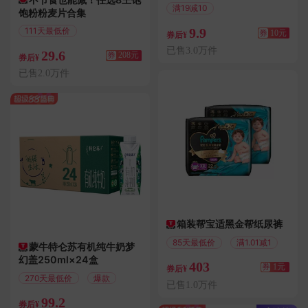
满19减10
饱粉粉麦片合集
偏远地区包邮
9.9
111天最低价
券
10元
券后¥
偏远地区包邮
已售3.0万件
29.6
券
208元
券后¥
已售2.0万件
箱装帮宝适黑金帮纸尿裤
85天最低价
满1.01减1
蒙牛特仑苏有机纯牛奶梦
幻盖250ml×24盒
403
券
1元
券后¥
270天最低价
爆款
已售1.0万件
99.2
券后¥