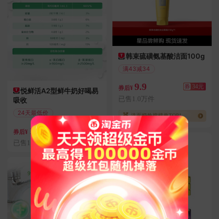
韩束硫磺氨基酸洁面100g
满43减34
偏远地区包邮
9.9
券
34元
券后¥
悦鲜活A2型鲜牛奶好喝易
已售1.0万件
吸收
24天最低价
洗面奶热搜榜单TOP1
满100减20
123.2
券
20元
券后¥
已售1.0万件