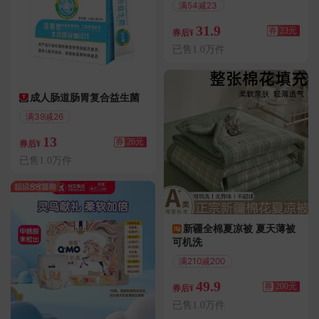
满54减23
偏远地区包邮
31.9
券
23元
券后¥
已售1.0万件
成人肠道肠胃复合益生菌
满39减26
偏远地区包邮
13
券
26元
券后¥
已售1.0万件
新疆全棉夏凉被 夏天薄被
可机洗
满210减200
49.9
券
200元
券后¥
已售1.0万件