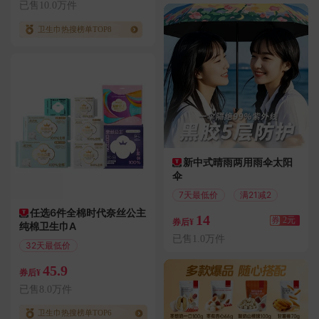
已售10.0万件
卫生巾热搜榜单TOP8
新中式晴雨两用雨伞太阳
伞
7天最低价
满21减2
任选6件全棉时代奈丝公主
14
券
2元
券后¥
纯棉卫生巾A
已售1.0万件
32天最低价
偏远地区包邮
45.9
券后¥
已售8.0万件
卫生巾热搜榜单TOP6