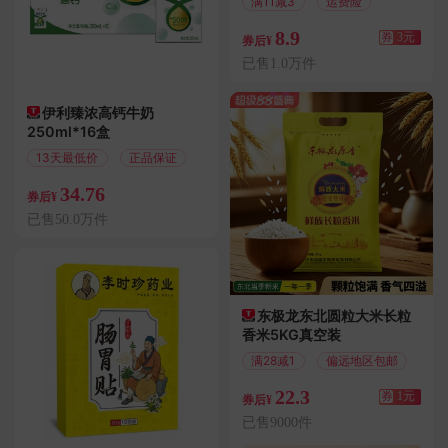
满11减3
运费险
8.9
券
3元
券后¥
已售1.0万件
伊利臻浓高钙牛奶
250ml*16盒
13天最低价
正品保证
34.76
券后¥
已售50.0万件
东极龙东北圆粒大米长粒
香米5KG真空装
满28减1
偏远地区包邮
22.3
券
1元
券后¥
已售9000件