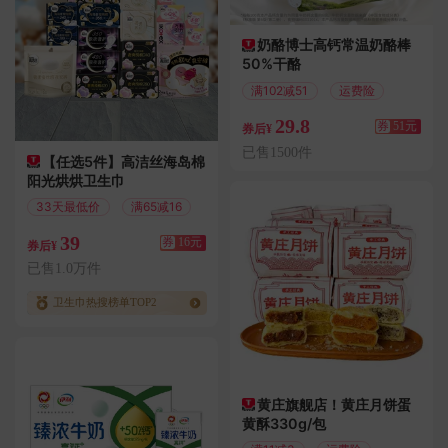
奶酪博士高钙常温奶酪棒
50%干酪
满102减51
运费险
29.8
券
51元
券后¥
已售1500件
【任选5件】高洁丝海岛棉
阳光烘烘卫生巾
33天最低价
满65减16
39
券
16元
券后¥
已售1.0万件
卫生巾热搜榜单TOP2
黄庄旗舰店！黄庄月饼蛋
黄酥330g/包