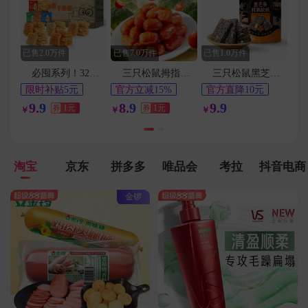
用户184****6457在7分钟前下单成功
用户132****9425在5分钟前下单成功
已售2.0万件
已售7.0万件
已售1.0万件
必囤系列！32包！三只松鼠蟹黄干脆面a2
三只松鼠拇指小肉肠20包
三只松鼠黑芝麻核桃软糕210g
限时补贴5元
官方立减15%
官方直降10元
42天最低价
1元
淘金币频道抵扣
9.9
8.9
9.9
券
1元
券
1元
￥
￥
￥
0.2元
淘宝
京东
拼多多
唯品会
考拉
抖音电商
金锣