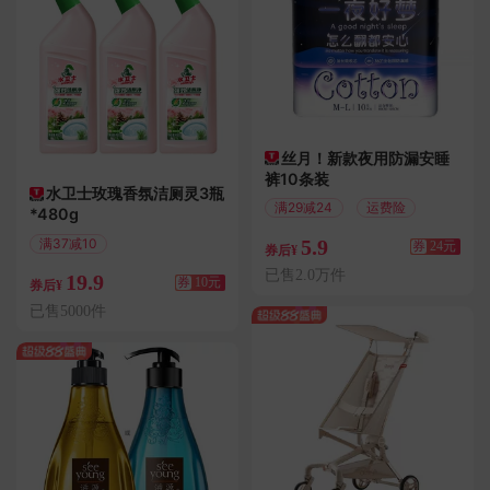
丝月！新款夜用防漏安睡
裤10条装
水卫士玫瑰香氛洁厕灵3瓶
满29减24
运费险
*480g
5.9
满37减10
券
24元
券后¥
偏远地区包邮
已售2.0万件
19.9
券
10元
券后¥
已售5000件