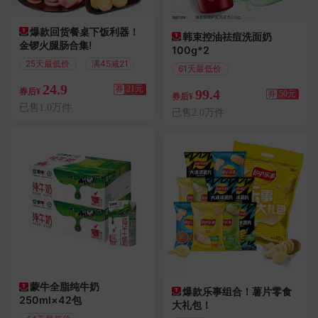
爆款回货餐桌下饭利器！
韩束控油祛痘洗面奶
金锣火腿肠合集!
100g*2
25天最低价
满45减21
61天最低价
满150减50
24.9
券
21元
99.4
券后¥
券
50元
券后¥
已售1.0万件
已售2.0万件
蒙牛全脂纯牛奶
爆款乐事组合！薯片零食
250ml×42包
大礼包！