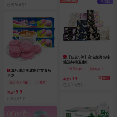
高洁丝
已售70.0万件
【任选5件】高洁丝海岛棉
臻选纯棉卫生巾
35天最低价
满65减16
真巧甜点湖北网红零食马
卡龙
39
券
16元
券后¥
偏远地区包邮
运费险
已售50.0万件
9.9
券后¥
已售1.0万件