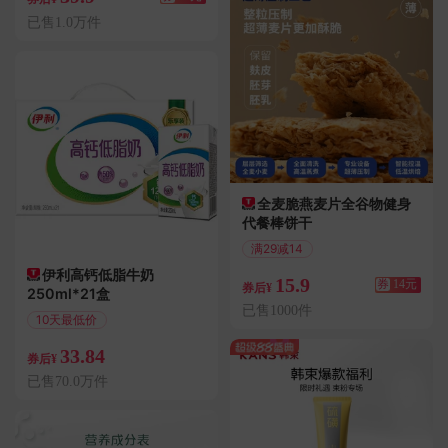
已售1.0万件
全麦脆燕麦片全谷物健身
代餐棒饼干
满29减14
偏远地区包邮
伊利高钙低脂牛奶
15.9
券
14元
券后¥
250ml*21盒
已售1000件
10天最低价
偏远地区包邮
33.84
券后¥
已售70.0万件