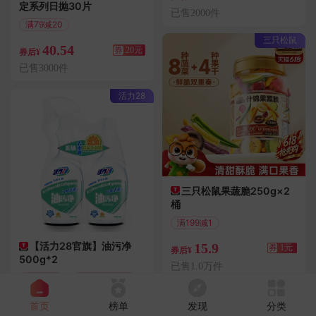
定系列日抛30片
已售2000件
满79减20
偏远地区包邮
三只松鼠
40.54
券
20元
券后¥
已售3000件
活力28
三只松鼠果蔬脆250g×2
桶
满199减1
偏远地区包邮
【活力28官旗】油污净
15.9
券
1元
券后¥
500g*2
已售1.0万件
满12减3
偏远地区包邮
9.9
券
3元
首页
榜单
发现
分类
券后¥