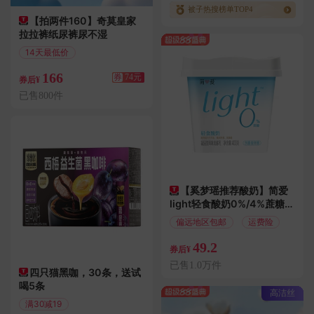
被子热搜榜单TOP4
【拍两件160】奇莫皇家
拉拉裤纸尿裤尿不湿
14天最低价
满254减74
166
券
74元
券后¥
已售800件
【奚梦瑶推荐酸奶】简爱
light轻食酸奶0%/4%蔗糖
酸奶碗
偏远地区包邮
运费险
49.2
券后¥
已售1.0万件
四只猫黑咖，30条，送试
喝5条
高洁丝
满30减19