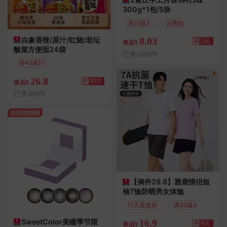
300g*1包/5块
满10减3
运费险
白象香辣/原汁/红烧/老坛
8.03
券
3元
券后¥
酸菜方便面24袋
已售6000件
满45减10
偏远地区包邮
26.8
券
10元
券后¥
已售400件
【俩件29.8】雅鹿情侣短
袖T恤防晒男女体恤
11天最低价
满30减4
SweetColor美瞳季节限
16.9
券
4元
券后¥