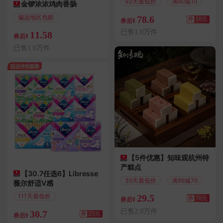
93天最低价
满60减10
金锣浓浓鸡肉香肠
偏远地区包邮
78.6
券
10元
券后¥
正品保证
已售1.0万件
11.58
券后¥
已售1.0万件
【5件优惠】知味观杭州特
产糕点
【30.7任选6】Libresse
30天最低价
满99减70
薇尔舒适V感
111天最低价
29.5
券
70元
券后¥
满77减23
已售2.0万件
30.7
券
23元
券后¥