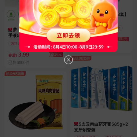
送收纳箱！【任选拍3套】
自由点卫生巾组合
历史新低
49天最低价
萝卜宝贝儿童专用抑菌洗
手液500g瓶装
89
券
151元
券后¥
297天最低价
已售9.0万件
满29减26
3.99
券
26元
券后¥
已售6000件
5支云南白药牙膏585g+2
支牙刷套装