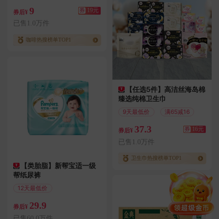
偏远地区包邮
9
券
19元
券后¥
已售1.0万件
咖啡热搜榜单TOP1
【任选5件】高洁丝海岛棉
臻选纯棉卫生巾
9天最低价
满65减16
37.3
券
16元
券后¥
已售1.0万件
卫生巾热搜榜单TOP1
【类胎脂】新帮宝适一级
帮纸尿裤
12天最低价
偏远地区包邮
29.9
券后¥
已售60.0万件