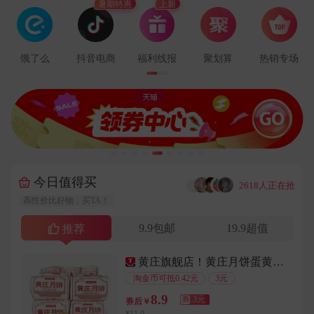
暑期特惠
上新
用户153****3641在6分钟前下单成功
用户180****5409在1分钟前下单成功
用户177****2371在4分钟前下单成功
饿了么
抖音电商
福利线报
聚划算
热销专场
用户139****3572在6分钟前下单成功
用户133****2916在2分钟前下单成功
用户184****3904在5分钟前下单成功
用户158****8796在2分钟前下单成功
用户137****5989在8分钟前下单成功
用户187****9794在4分钟前下单成功
今日值得买
···
2618人正在抢
用户187****4344在4分钟前下单成功
高性价比好物，买TA！
用户188****2375在4分钟前下单成功
9.9包邮
19.9超值
用户184****9979在9分钟前下单成功
推荐
用户159****6046在2分钟前下单成功
黄庄旗舰店！黄庄月饼蛋黄酥330g/包
用户144****1524在2分钟前下单成功
淘金币可抵0.42元
3元
用户178****5962在7分钟前下单成功
8.9
券
3元
券后￥
用户177****6791在7分钟前下单成功