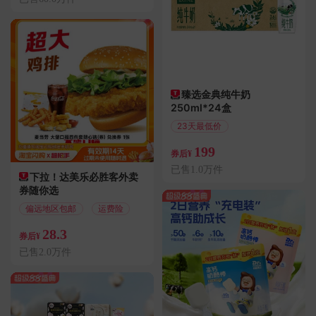
臻选金典纯牛奶
250ml*24盒
23天最低价
偏远地区包邮
199
券后¥
已售1.0万件
下拉！达美乐必胜客外卖
券随你选
偏远地区包邮
运费险
28.3
券后¥
已售2.0万件