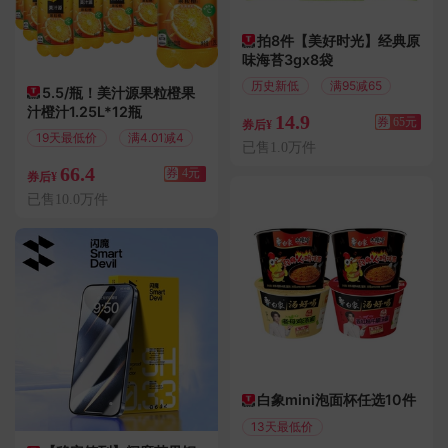
拍8件【美好时光】经典原
味海苔3gx8袋
历史新低
满95减65
5.5/瓶！美汁源果粒橙果
汁橙汁1.25L*12瓶
14.9
券
65元
券后¥
19天最低价
满4.01减4
已售1.0万件
66.4
券
4元
券后¥
已售10.0万件
白象mini泡面杯任选10件
13天最低价
满119减100