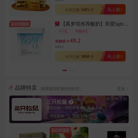
¥11.9
用户132****9512在1分钟前下单成功
1605
马上抢
今日已抢
件
用户178****4988在3分钟前下单成功
【奚梦瑶推荐酸奶】简爱light轻食酸奶0%/4%蔗糖 酸奶碗
用户189****1474在6分钟前下单成功
115元
补贴8元
用户182****7493在1分钟前下单成功
49.2
抢购价￥
用户182****7870在6分钟前下单成功
¥49.2
用户183****1761在2分钟前下单成功
3060
马上抢
今日已抢
件
用户183****3670在9分钟前下单成功
用户159****8191在1分钟前下单成功
用户182****4161在4分钟前下单成功
品牌特卖
用户138****3832在5分钟前下单成功
更多
跟着潮流买 限时抢好货
用户144****3893在3分钟前下单成功
:
:
02
04
40
三只松鼠
用户189****9485在2分钟前下单成功
超高回购！国民零食爆款返场
用户130****6923在9分钟前下单成功
淘宝秒杀
限时补贴
用户138****3029在1分钟前下单成功
用户150****9597在6分钟前下单成功