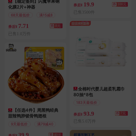
【稳定签到】闪魔苹果钢
19.9
券
100元
券后¥
化膜2片+神器
已售3500件
68天最低价
满15减8
7.71
券
8元
券后¥
已售1.0万件
全棉时代婴儿超柔乳霜巾
80抽*8包
183天最低价
满7.01减7
【任选4件】周黑鸭经典
93.9
券
7元
券后¥
甜辣鸭脖锁骨鸭翅根
已售5.0万件
9天最低价
满79减40
39.9
券
40元
券后¥