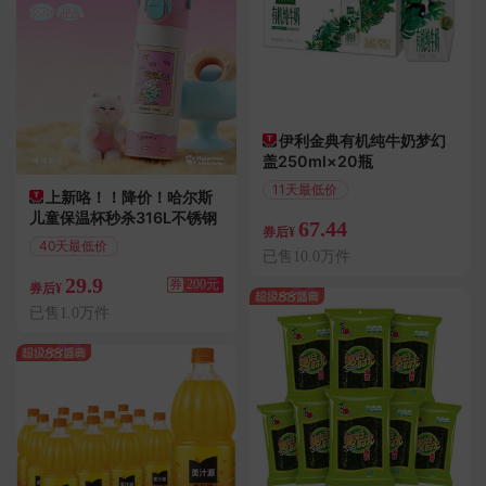
伊利金典有机纯牛奶梦幻
盖250ml×20瓶
11天最低价
上新咯！！降价！哈尔斯
偏远地区包邮
儿童保温杯秒杀316L不锈钢
67.44
券后¥
40天最低价
已售10.0万件
满201减200
29.9
券
200元
券后¥
已售1.0万件