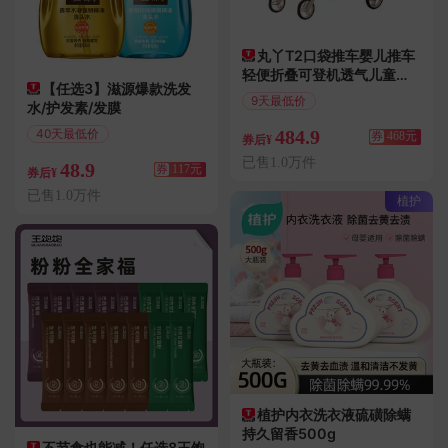
丸丫T2口袋推车婴儿推车
轻便折叠可登机透气儿童旅
【任选3】滋源爆款洗发
行伞车遛娃神器
9天最低价
水/护发素/发膜
满952减468
484.9
40天最低价
券
468元
券后¥
满198减117
已售1.0万件
48.9
券
117元
券后¥
已售1.0万件
植护
植护内衣洗衣液硫磺除螨
持久留香500g
不节食也能减！任选8王饱