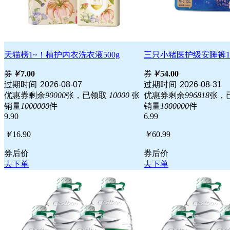
天猫榜1~！植护内衣洗衣液500g
三只小猪医护级安睡裤1
券
￥
7.00
券
￥
54.00
过期时间
2026-08-07
过期时间
2026-08-31
优惠券剩余
90000
张，已领取
10000
张
优惠券剩余
996818
张，
销量
1000000
件
销量
1000000
件
9.90
6.99
￥
16.90
￥
60.99
券后价
券后价
去下单
去下单