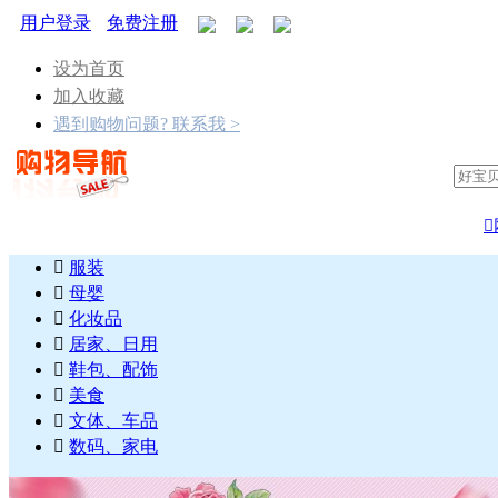
用户登录
免费注册
设为首页
加入收藏
遇到购物问题? 联系我 >


服装

母婴

化妆品

居家、日用

鞋包、配饰

美食

文体、车品

数码、家电