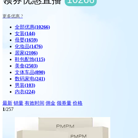
更多优惠 ?
全部优惠
(10266)
女装
(144)
母婴
(1659)
化妆品
(1476)
居家
(2106)
鞋包配饰
(115)
美食
(2503)
文体车品
(890)
数码家电
(241)
男装
(103)
内衣
(224)
最新
销量
有效时间
佣金
领券量
价格
1
/257