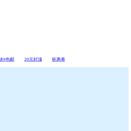
9块9包邮
20元封顶
钜惠券