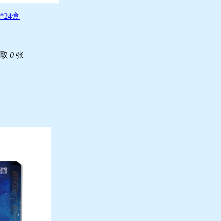
*24盒
领取
0
张