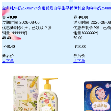
金典纯牛奶250ml*24盒蛋优质白学生早餐
伊利金典纯牛奶250ml
券
￥
0.00
券
￥
0.00
过期时间
2026-08-06
过期时间
2026-08-08
优惠券剩余
1
张，已领取
0
张
优惠券剩余
1
张，已
销量
1000000
件
销量
1000000
件
48.40
50.00
￥
48.40
￥
50.00
券后价
券后价
去下单
去下单