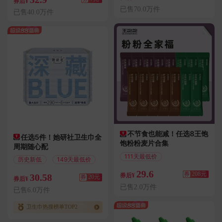
券后¥
已售70.0万件
已售40.0万件
不节食也能减！任选8王饱
任选5件！她研社卫生巾全
饱粉粉麦片合集
周期随心配
111天最低价
历史新低
149天最低价
偏远地区包邮
29.6
券
208元
30.58
券后¥
券
20元
券后¥
已售2.0万件
已售6.0万件
卫生巾热搜榜单TOP2