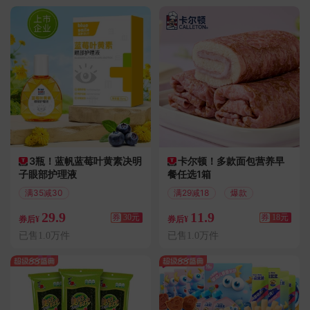
3瓶！蓝帆蓝莓叶黄素决明
卡尔顿！多款面包营养早
子眼部护理液
餐任选1箱
满35减30
满29减18
爆款
29.9
11.9
券
30元
券
18元
券后¥
券后¥
已售1.0万件
已售1.0万件