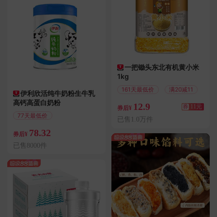
一把锄头东北有机黄小米
1kg
161天最低价
满20减11
伊利欣活纯牛奶粉生牛乳
高钙高蛋白奶粉
12.9
券
11元
券后¥
77天最低价
已售1.0万件
偏远地区包邮
78.32
券后¥
已售8000件