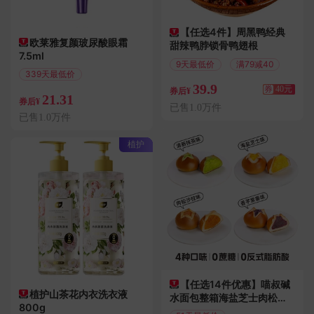
【任选4件】周黑鸭经典
欧莱雅复颜玻尿酸眼霜
甜辣鸭脖锁骨鸭翅根
7.5ml
9天最低价
满79减40
339天最低价
39.9
偏远地区包邮
券
40元
券后¥
21.31
券后¥
已售1.0万件
已售1.0万件
植护
【任选14件优惠】喵叔碱
植护山茶花内衣洗衣液
水面包整箱海盐芝士肉松球
800g
零食主食代早餐