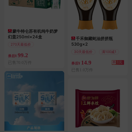
蒙牛特仑苏有机纯牛奶梦
幻盖250ml×24盒
千禾御藏蚝油挤挤瓶
530g×2
270天最低价
偏远地区包邮
30天最低价
满100减1
99.2
券后¥
14.9
已售70.0万件
券
1元
券后¥
已售1.0万件