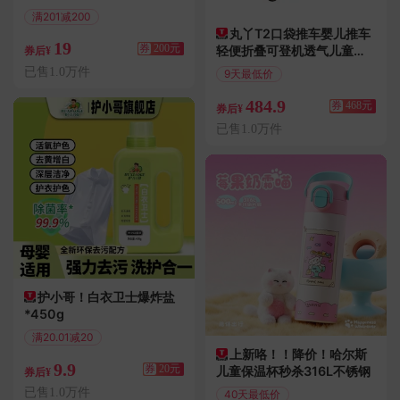
满201减200
丸丫T2口袋推车婴儿推车
偏远地区包邮
19
券
200元
轻便折叠可登机透气儿童旅
券后¥
行伞车遛娃神器
已售1.0万件
9天最低价
满952减468
484.9
券
468元
券后¥
已售1.0万件
护小哥！白衣卫士爆炸盐
*450g
满20.01减20
上新咯！！降价！哈尔斯
偏远地区包邮
9.9
券
20元
儿童保温杯秒杀316L不锈钢
券后¥
已售1.0万件
40天最低价