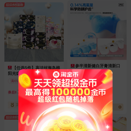
参半清新健白牙膏清新口
【任选5件】高洁丝海岛棉
气清洁口
阳光烘烘卫生巾
运费险
满65减16
七天无理由退换
偏远地区包邮
29.2
39
券后¥
券
16元
券后¥
已售1.0万件
卫生巾热搜榜单TOP3
牙膏热搜榜单TOP1