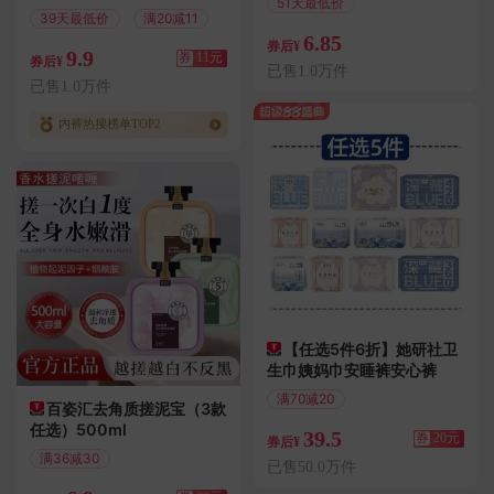
51天最低价
39天最低价
满20减11
偏远地区包邮
6.85
券后¥
9.9
券
11元
券后¥
已售1.0万件
已售1.0万件
内裤热搜榜单TOP2
【任选5件6折】她研社卫
生巾姨妈巾安睡裤安心裤
满70减20
百姿汇去角质搓泥宝（3款
偏远地区包邮
任选）500ml
39.5
券
20元
券后¥
满36减30
已售50.0万件
偏远地区包邮