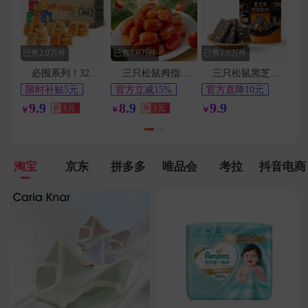
用户186****1118在6分钟前下单成功
用户155****2098在2分钟前下单成功
用户158****8889在3分钟前下单成功
已售2.0万件
已售7.0万件
已售1.0万件
用户153****6405在7分钟前下单成功
必囤系列！32包！三只松鼠蟹黄干脆面a2
三只松鼠拇指小肉肠20包
三只松鼠黑芝麻核桃软糕210g
用户135****9806在6分钟前下单成功
限时补贴5元
官方立减15%
官方直降10元
42天最低价
1元
淘金币频道抵扣
9.9
用户153****1868在9分钟前下单成功
8.9
9.9
券
1元
券
1元
￥
￥
￥
0.2元
用户150****4577在1分钟前下单成功
淘宝
京东
拼多多
唯品会
考拉
抖音电商