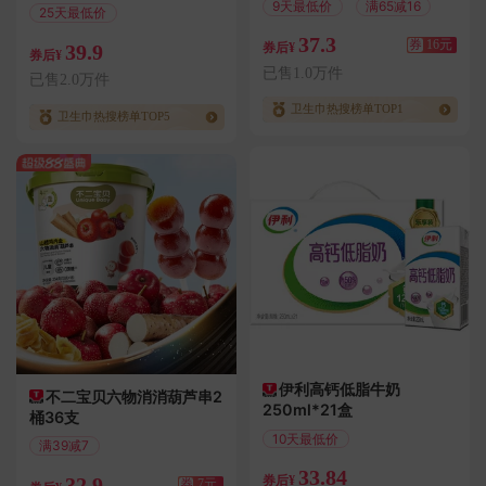
9天最低价
满65减16
25天最低价
37.3
券
16元
39.9
券后¥
券后¥
已售1.0万件
已售2.0万件
卫生巾热搜榜单TOP1
卫生巾热搜榜单TOP5
伊利高钙低脂牛奶
不二宝贝六物消消葫芦串2
250ml*21盒
桶36支
10天最低价
满39减7
偏远地区包邮
偏远地区包邮
33.84
32.9
券后¥
券
7元