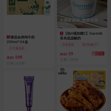
【拍4桶加赠2】Oarmilk
臻选金典纯牛奶
吾岛低温酸奶
250ml*24盒
历史新低
满396减217
23天最低价
59
偏远地区包邮
券
217元
券后¥
199
券后¥
已售1.0万件
已售1.0万件