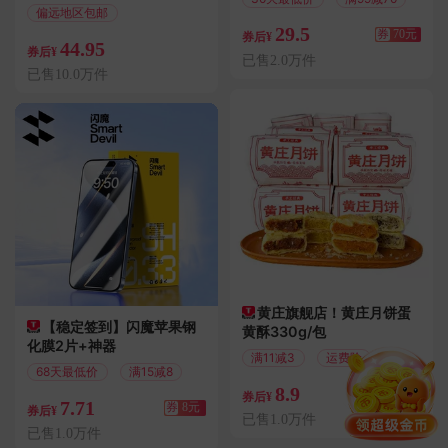
偏远地区包邮
29.5
正品保证
券
70元
券后¥
44.95
券后¥
已售2.0万件
已售10.0万件
黄庄旗舰店！黄庄月饼蛋
【稳定签到】闪魔苹果钢
黄酥330g/包
化膜2片+神器
满11减3
运费险
68天最低价
满15减8
8.9
券
3元
券后¥
7.71
券
8元
券后¥
已售1.0万件
已售1.0万件