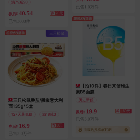
满79减20
已售1.0万件
偏远地区包邮
40.54
券
20元
券后¥
已售3000件
三只松鼠
【拍10件】春日来信维生
素B5面膜
三只松鼠番茄/黑椒意大利
历史新低
面135g*5盒
247天最低价
19.9
券
160元
券后¥
127天最低价
满19减3
已售3.0万件
16.9
券
3元
券后¥
面膜热搜榜单TOP1
已售3.0万件