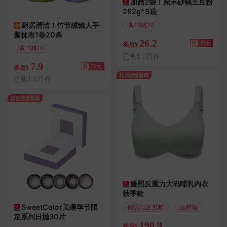
加赠2袋！宛禾砂锅土豆粉
252g*5袋
厨房清洁！竹节绒懒人手
满49减20
撕抹布1卷20条
偏远地区包邮
26.2
券
20元
券后¥
满15减10
已售1.0万件
7.9
券
10元
券后¥
已售1.0万件
嫚熙反重力大码哺乳内衣
秋季款
SweetColor美瞳季节限
偏远地区包邮
运费险
定系列日抛30片
190.9
券后¥