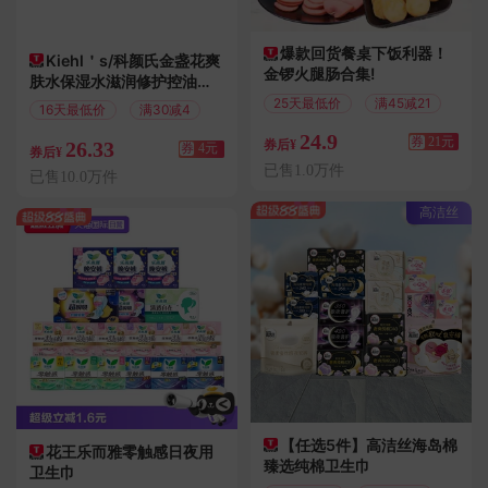
爆款回货餐桌下饭利器！
Kiehl＇s/科颜氏金盏花爽
金锣火腿肠合集!
肤水保湿水滋润修护控油
40ml
25天最低价
满45减21
16天最低价
满30减4
24.9
券
21元
26.33
券后¥
券
4元
券后¥
已售1.0万件
已售10.0万件
高洁丝
【任选5件】高洁丝海岛棉
花王乐而雅零触感日夜用
臻选纯棉卫生巾
卫生巾