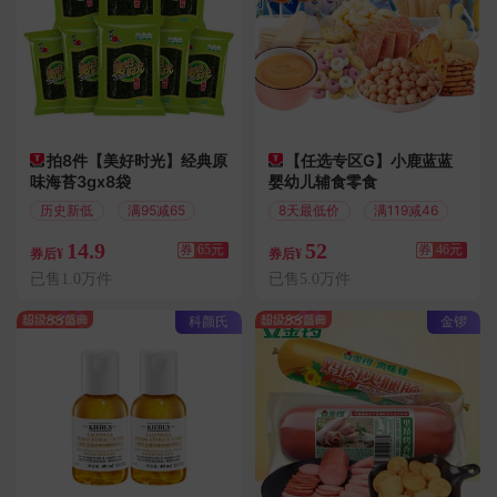
拍8件【美好时光】经典原
【任选专区G】小鹿蓝蓝
味海苔3gx8袋
婴幼儿辅食零食
历史新低
满95减65
8天最低价
满119减46
14.9
52
券
65元
券
46元
券后¥
券后¥
已售1.0万件
已售5.0万件
科颜氏
金锣