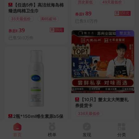
历史新低
49天最低价
【任选5件】高洁丝海岛棉
臻选纯棉卫生巾
89
券
151元
券后¥
35天最低价
满65减16
已售9.0万件
39
券
16元
券后¥
蟹太太
已售50.0万件
【10只】蟹太太大闸蟹礼
券提货卡
336天最低价
2瓶*150ml维生素原b5保
满193减5
湿补水
200
券
5元
券后¥
运费险
已售1.0万件
首页
榜单
发现
分类
七天无理由退换