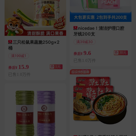
nicedae！清洁护理口腔
牙线200支
三只松鼠果蔬脆250g×2
满39减30
桶
偏远地区包邮
9.6
券
30元
券后¥
满199减1
已售1.0万件
偏远地区包邮
15.9
券
1元
券后¥
已售1.0万件