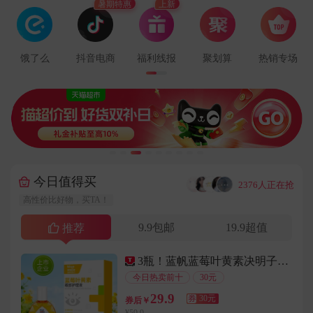
暑期特惠
上新
用户137****4754在3分钟前下单成功
用户178****2949在7分钟前下单成功
用户156****4649在6分钟前下单成功
饿了么
抖音电商
福利线报
聚划算
热销专场
用户153****5678在9分钟前下单成功
用户180****4255在8分钟前下单成功
用户136****5906在2分钟前下单成功
用户157****4975在1分钟前下单成功
用户176****7026在9分钟前下单成功
用户131****2099在5分钟前下单成功
今日值得买
···
2376人正在抢
用户132****2734在8分钟前下单成功
高性价比好物，买TA！
用户186****8401在1分钟前下单成功
9.9包邮
19.9超值
用户152****2803在8分钟前下单成功
推荐
用户147****8208在2分钟前下单成功
3瓶！蓝帆蓝莓叶黄素决明子眼部护理液
用户186****6983在5分钟前下单成功
今日热卖前十
30元
用户178****5293在8分钟前下单成功
29.9
券
30元
券后￥
用户144****7928在5分钟前下单成功