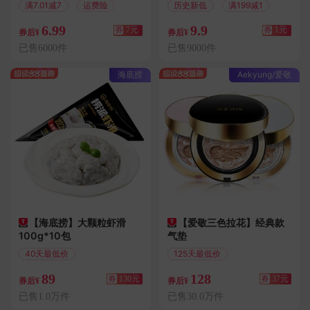
满7.01减7
运费险
历史新低
满199减1
6.99
9.9
券
7元
券
1元
券后¥
券后¥
已售6000件
已售9000件
海底捞
Aekyung/爱敬
【海底捞】大颗粒虾滑
【爱敬三色拉花】经典款
100g*10包
气垫
40天最低价
125天最低价
满258减130
满195减37
89
128
券
130元
券
37元
券后¥
券后¥
已售1.0万件
已售30.0万件