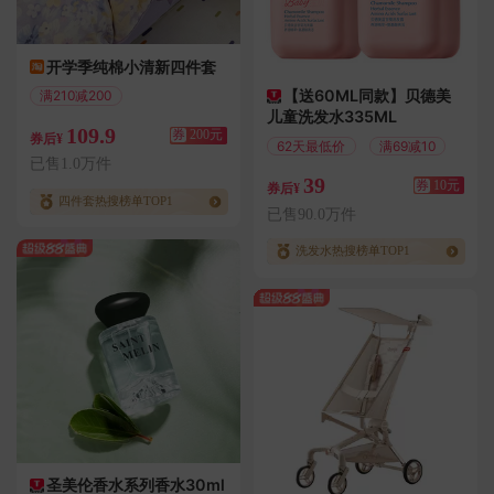
开学季纯棉小清新四件套
【送60ML同款】贝德美
满210减200
儿童洗发水335ML
偏远地区包邮
109.9
券
200元
券后¥
62天最低价
满69减10
已售1.0万件
39
券
10元
券后¥
四件套热搜榜单TOP1
已售90.0万件
洗发水热搜榜单TOP1
圣美伦香水系列香水30ml