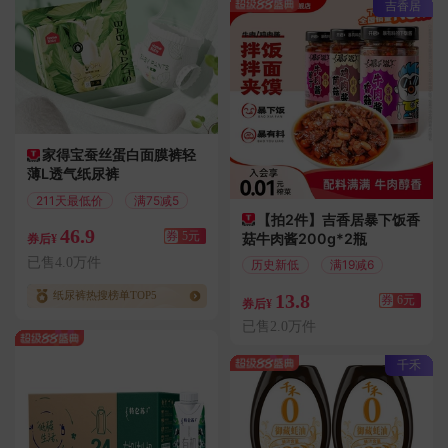
吉香居
家得宝蚕丝蛋白面膜裤轻
薄L透气纸尿裤
211天最低价
满75减5
【拍2件】吉香居暴下饭香
46.9
券
5元
菇牛肉酱200g*2瓶
券后¥
已售4.0万件
历史新低
满19减6
纸尿裤热搜榜单TOP5
13.8
券
6元
券后¥
已售2.0万件
千禾