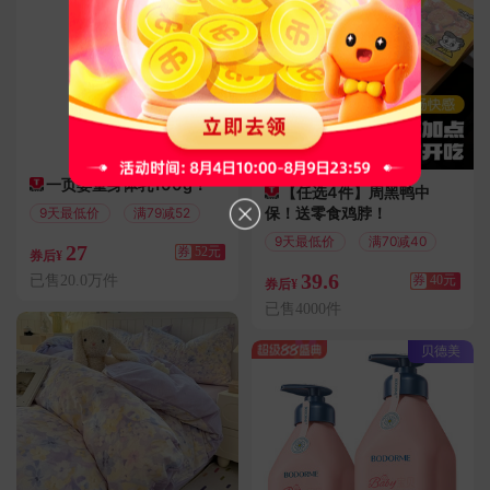
一页婴童身体乳100g！
【任选4件】周黑鸭中
保！送零食鸡脖！
9天最低价
满79减52
9天最低价
满70减40
27
券
52元
券后¥
39.6
已售20.0万件
券
40元
券后¥
已售4000件
贝德美