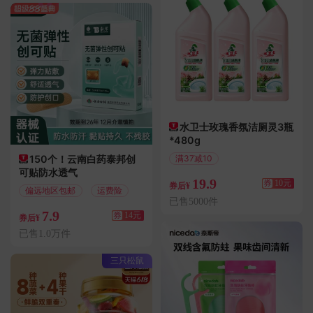
水卫士玫瑰香氛洁厕灵3瓶
*480g
150个！云南白药泰邦创
满37减10
可贴防水透气
偏远地区包邮
19.9
券
10元
券后¥
偏远地区包邮
运费险
已售5000件
7.9
券
14元
券后¥
已售1.0万件
三只松鼠