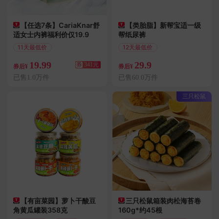
【任选7条】CariaKnar舒
【类胎脂】新帮宝适一级
适女士内裤福利价仅19.9
帮纸尿裤
11天最低价
12天最低价
满360减341
偏远地区包邮
19.99
29.9
券
341元
券后¥
券后¥
已售1.0万件
已售60.0万件
三只松鼠
【有亩菜园】萝卜干酸豆
三只松鼠箱装肉松海苔卷
角黄瓜罐装358克
160g*约45根