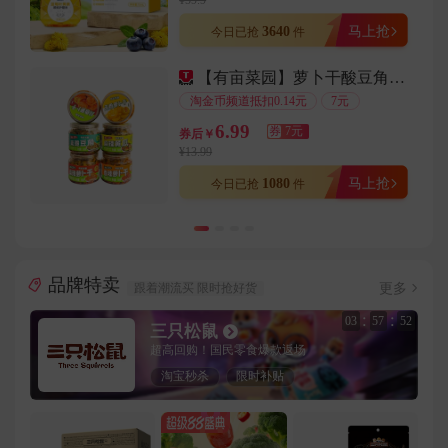
¥59.9
用户153****9315在6分钟前下单成功
3640
马上抢
今日已抢
件
用户189****4899在6分钟前下单成功
【有亩菜园】萝卜干酸豆角黄瓜罐装358克
用户134****7035在2分钟前下单成功
淘金币频道抵扣0.14元
7元
用户150****4418在7分钟前下单成功
6.99
券
7元
券后￥
用户158****7176在3分钟前下单成功
¥13.99
用户132****7517在7分钟前下单成功
1080
马上抢
今日已抢
件
用户185****7351在8分钟前下单成功
用户136****8750在3分钟前下单成功
用户157****5198在1分钟前下单成功
品牌特卖
用户189****6682在2分钟前下单成功
更多
跟着潮流买 限时抢好货
用户153****5647在8分钟前下单成功
:
:
03
57
49
三只松鼠
用户130****9539在7分钟前下单成功
超高回购！国民零食爆款返场
用户135****9475在5分钟前下单成功
淘宝秒杀
限时补贴
用户189****7513在5分钟前下单成功
用户130****6153在8分钟前下单成功