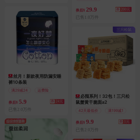
满201减200
29.9
券
200元
券后¥
已售1.0万件
三只松鼠
丝月！新款夜用防漏安睡
裤10条装
满29减24
运费险
必囤系列！32包！三只松
5.9
券
24元
鼠蟹黄干脆面a2
券后¥
已售2.0万件
42天最低价
满199减1
9.9
券
1元
券后¥
已售2.0万件