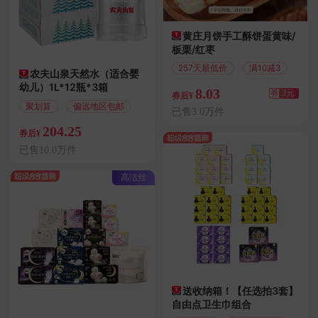
黄庄月饼手工酥饼蛋黄味/
板栗/红枣
257天最低价
满10减3
农夫山泉天然水（适合婴
幼儿）1L*12瓶*3箱
8.03
券
3元
券后¥
聚划算
偏远地区包邮
已售3.0万件
204.25
券后¥
已售10.0万件
高洁丝
送收纳箱！【任选拍3套】
自由点卫生巾组合