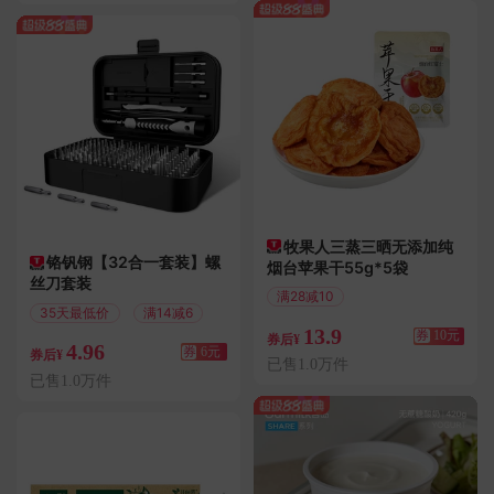
牧果人三蒸三晒无添加纯
铬钒钢【32合一套装】螺
烟台苹果干55g*5袋
丝刀套装
满28减10
35天最低价
满14减6
偏远地区包邮
13.9
券
10元
券后¥
4.96
券
6元
券后¥
已售1.0万件
已售1.0万件