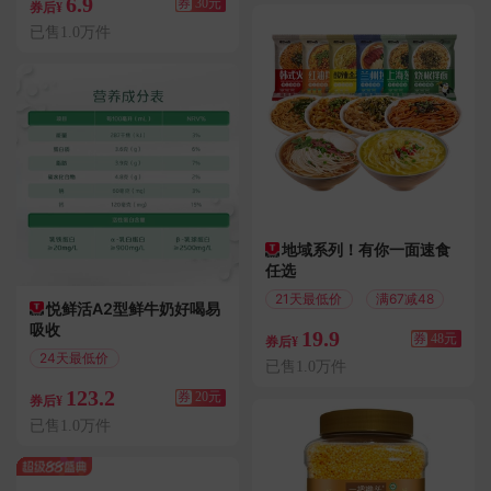
6.9
券
30元
券后¥
已售1.0万件
地域系列！有你一面速食
任选
21天最低价
满67减48
悦鲜活A2型鲜牛奶好喝易
吸收
19.9
券
48元
券后¥
24天最低价
已售1.0万件
满100减20
123.2
券
20元
券后¥
已售1.0万件