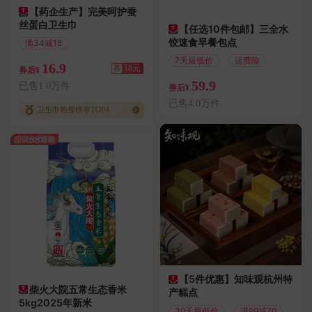
【药企生产】完美呵护蚕
丝蛋白卫生巾
【任选10件包邮】三全水
饺速食早餐包点
满34减18
偏远地区包邮
7天最低价
运费险
16.9
券
18元
券后¥
59.9
已售1.0万件
券后¥
已售4.0万件
卫生巾热搜榜单TOP4
【5件优惠】知味观杭州特
柴火大院五常生态香米
产糕点
5kg2025年新米
30天最低价
满99减70